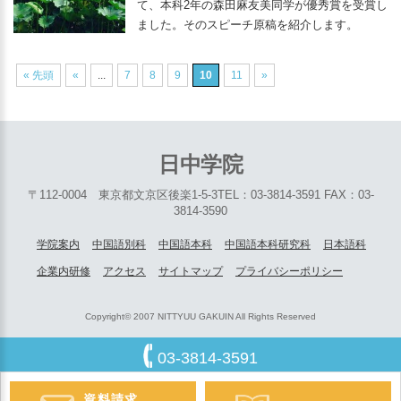
て、本科2年の森田麻友美同学が優秀賞を受賞し
ました。そのスピーチ原稿を紹介します。
« 先頭
«
...
7
8
9
10
11
»
日中学院
〒112-0004 東京都文京区後楽1-5-3
TEL：03-3814-3591 FAX：03-
3814-3590
学院案内
中国語別科
中国語本科
中国語本科研究科
日本語科
企業内研修
アクセス
サイトマップ
プライバシーポリシー
Copyright© 2007 NITTYUU GAKUIN All Rights Reserved
03-3814-3591
資料請求