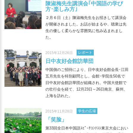
陳淑梅先生講演会｢中国語の学び
方･楽しみ方｣
２月６日（土）陳淑梅先生をお招きして講演会
が開催されました。お話が始まるや、聴衆は先
生の優しく柔らかな雰囲気に包み込まれまし
た。
レポート
2015年12月26日
日中友好会館訪華団
中国側のご招待により、日中友好会館会長･江田
五月先生を特別顧問とし、会館･学院生50名で
日中友好会館訪華団が組織され、中国大使館で
の壮行会を経て、12月23日～26日南京、蘇州、
上海を訪れた。
学生の広場
2015年11月28日
「笑脸」
第33回全日本中国語ｽﾋﾟｰﾁｺﾝﾃｽﾄ東京大会におい