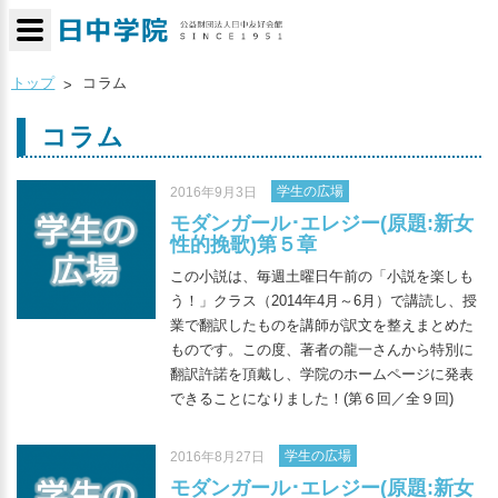
トップ
コラム
コラム
学生の広場
2016年9月3日
モダンガール･エレジー(原題:新女
性的挽歌)第５章
この小説は、毎週土曜日午前の「小説を楽しも
う！」クラス（2014年4月～6月）で講読し、授
業で翻訳したものを講師が訳文を整えまとめた
ものです。この度、著者の龍一さんから特別に
翻訳許諾を頂戴し、学院のホームページに発表
できることになりました！(第６回／全９回)
学生の広場
2016年8月27日
モダンガール･エレジー(原題:新女