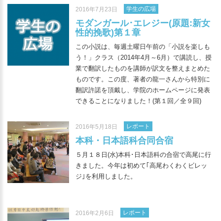
学生の広場
2016年7月23日
モダンガール･エレジー(原題:新女
性的挽歌)第１章
この小説は、毎週土曜日午前の「小説を楽しも
う！」クラス（2014年4月～6月）で講読し、授
業で翻訳したものを講師が訳文を整えまとめた
ものです。この度、著者の龍一さんから特別に
翻訳許諾を頂戴し、学院のホームページに発表
できることになりました！(第１回／全９回)
レポート
2016年5月18日
本科・日本語科合同合宿
５月１８日(水)本科･日本語科の合宿で高尾に行
きました。今年は初めて｢高尾わくわくビレッ
ジ｣を利用しました。
レポート
2016年2月6日