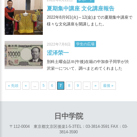
夏期集中講座 文化講座報告
2022年8月9日(火)～12(金)までの夏期集中講座で
様々な文化講座を開講しました。
学生の広場
2022年7月6日
涩泽荣一
別科土曜会話Ⅲ(午後)在籍の中加奈子同学が渋
沢栄一について、調べまとめてくれました
« 先頭
«
...
5
6
7
8
9
...
»
最後 »
日中学院
〒112-0004 東京都文京区後楽1-5-3
TEL：03-3814-3591 FAX：03-
3814-3590