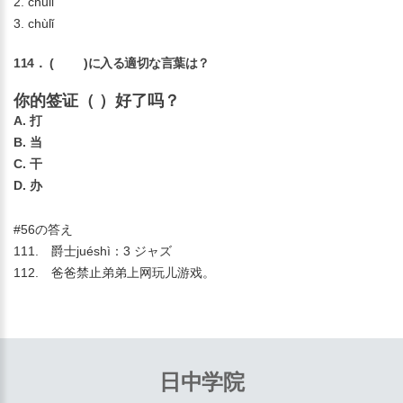
2. chǔlǐ
3. chùlǐ
114． ( )に入る適切な言葉は？
你的签证（ ）好了吗？
A. 打
B. 当
C. 干
D. 办
#56の答え
111. 爵士juéshì：3 ジャズ
112. 爸爸禁止弟弟上网玩儿游戏。
日中学院