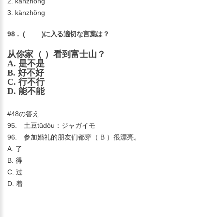
2. kànzhòng
3. kànzhǒng
98． ( )に入る適切な言葉は？
从你家（ ）看到富士山？
A. 是不是
B. 好不好
C. 行不行
D. 能不能
#48の答え
95. 土豆tǔdòu：ジャガイモ
96. 参加婚礼的朋友们都穿（ B ）很漂亮。
A. 了
B. 得
C. 过
D. 着