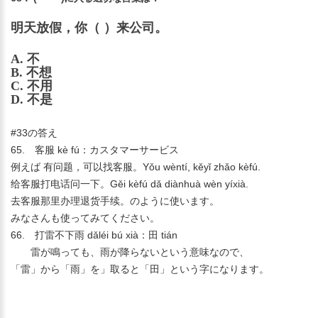
明天放假，你（ ）来公司。
A. 不
B. 不想
C. 不用
D. 不是
#33の答え
65. 客服 kè fú：カスタマーサービス
例えば 有问题，可以找客服。Yǒu wèntí, kěyǐ zhǎo kèfú.
给客服打电话问一下。Gěi kèfú dǎ diànhuà wèn yíxià.
去客服那里办理退货手续。のように使います。
みなさんも使ってみてください。
66. 打雷不下雨 dǎléi bú xià：田 tián
雷が鳴っても、雨が降らないという意味なので、
「雷」から「雨」を」取ると「田」という字になります。