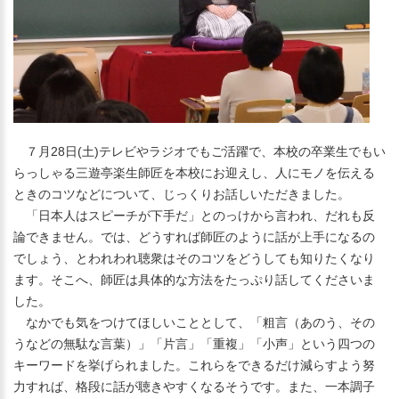
７月28日(土)テレビやラジオでもご活躍で、本校の卒業生でもい
らっしゃる三遊亭楽生師匠を本校にお迎えし、人にモノを伝える
ときのコツなどについて、じっくりお話しいただきました。
「日本人はスピーチが下手だ」とのっけから言われ、だれも反
論できません。では、どうすれば師匠のように話が上手になるの
でしょう、とわれわれ聴衆はそのコツをどうしても知りたくなり
ます。そこへ、師匠は具体的な方法をたっぷり話してくださいま
した。
なかでも気をつけてほしいこととして、「粗言（あのう、その
うなどの無駄な言葉）」「片言」「重複」「小声」という四つの
キーワードを挙げられました。これらをできるだけ減らすよう努
力すれば、格段に話が聴きやすくなるそうです。また、一本調子