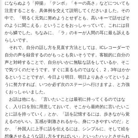
にならぬよう「抑揚」「テンポ」「キーの高さ」などについても
注意することを、具体例を交えて説明してくださいました。その
中で、「明るく元気に努めようとせずとも、高いキーで話せばそ
のように聞こえる」ということをおっしゃっていて、これには目
から鱗でした。ちなみに、「ラ」のキーが人間の耳に最も訴える
らしいです。
それで、自分の話し方を見直す方法としては、ICレコーダーで
自分の声を録音するのがもっとも良いそうです。客観的に自分の
声と対峙することで、自分がいかに無駄な話をしているか、そこ
で気づくのだそうです。すぐに直るものではなく、2，3年はかか
るということですが、今日より明日、明日よりあさってというよ
うに努力すれば、いつか必ず次のステージへ行けますよ、と力強
くおっしゃいました。
お話は他にも、「言いたいことは最初に持ってくるのではな
く、入り口を別に用意しておいて、そこから最終的に言いたいこ
とに話を持っていく」とか、「話を記憶するには、歩きながら覚
えるのがいい。五感が刺激されるから、身につきやすいのだ」と
か、「外国人に上手に話を伝えるには、シンプルに、そして絵を
想像させるような話し方をすればいい」といったハッとさせられ