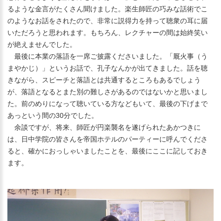
るような金言がたくさん聞けました。楽生師匠の巧みな話術でこ
のようなお話をされたので、非常に説得力を持って聴衆の耳に届
いただろうと思われます。もちろん、レクチャーの間は始終笑い
が絶えませんでした。
最後に本業の落語を一席ご披露くださいました。「厩火事（う
まやかじ）」というお話で、孔子なんかが出てきました。話を聴
きながら、スピーチと落語とは共通するところもあるでしょう
が、落語となるとまた別の難しさがあるのではないかと思いまし
た。前のめりになって聴いている方などもいて、最後の下げまで
あっという間の30分でした。
余談ですが、将来、師匠が円楽襲名を遂げられたあかつきに
は、日中学院の皆さんを帝国ホテルのパーティーに呼んでくださ
ると、確かにおっしゃいましたことを、最後にここに記しておき
ます。