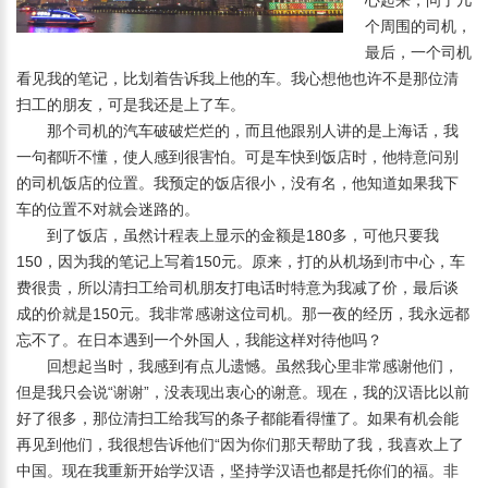
心起来，问了几
个周围的司机，
最后，一个司机
看见我的笔记，比划着告诉我上他的车。我心想他也许不是那位清
扫工的朋友，可是我还是上了车。
那个司机的汽车破破烂烂的，而且他跟别人讲的是上海话，我
一句都听不懂，使人感到很害怕。可是车快到饭店时，他特意问别
的司机饭店的位置。我预定的饭店很小，没有名，他知道如果我下
车的位置不对就会迷路的。
到了饭店，虽然计程表上显示的金额是180多，可他只要我
150，因为我的笔记上写着150元。原来，打的从机场到市中心，车
费很贵，所以清扫工给司机朋友打电话时特意为我减了价，最后谈
成的价就是150元。我非常感谢这位司机。那一夜的经历，我永远都
忘不了。在日本遇到一个外国人，我能这样对待他吗？
回想起当时，我感到有点儿遗憾。虽然我心里非常感谢他们，
但是我只会说“谢谢”，没表现出衷心的谢意。现在，我的汉语比以前
好了很多，那位清扫工给我写的条子都能看得懂了。如果有机会能
再见到他们，我很想告诉他们“因为你们那天帮助了我，我喜欢上了
中国。现在我重新开始学汉语，坚持学汉语也都是托你们的福。非