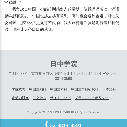
常感谢！”
我每次去中国，都能得到很多人的帮助，使我深深感动。汉语
越学越有意思，中国也越去越有意思。有时也会遇到困难，可话又
说回来，那种经历是无可替代的，我去旅行也许就是期待着那种偶
遇、那种让人心暖暖的感觉。
日中学院
〒112-0004 東京都文京区後楽1-5-3
TEL：03-3814-3591 FAX：03-
3814-3590
学院案内
中国語別科
中国語本科
中国語本科研究科
日本語科
企業内研修
アクセス
サイトマップ
プライバシーポリシー
Copyright© 2007 NITTYUU GAKUIN All Rights Reserved
03-3814-3591