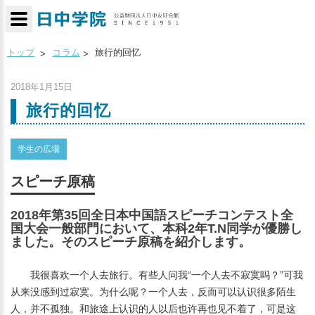
トップ
コラム
旅行的回忆
2018年1月15日
旅行的回忆
学生の広場
スピーチ原稿
2018年第35回全日本中国語スピーチコンテスト全
国大会一般部門において、本科2年T.N同学が優勝し
ました。そのスピーチ原稿を紹介します。
我很喜欢一个人去旅行。有些人问我“一个人去不寂寞吗？”可我
从来没感到过寂寞。为什么呢？一个人去，反而可以认识很多陌生
人，并不孤独。和旅途上认识的人以后也许再也见不着了，可是这