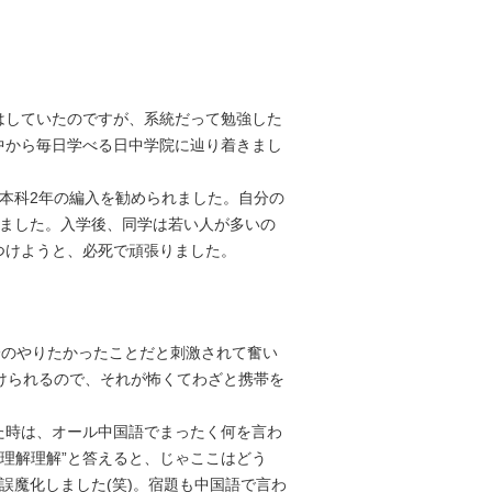
はしていたのですが、系統だって勉強した
中から毎日学べる日中学院に辿り着きまし
本科2年の編入を勧められました。自分の
りました。入学後、同学は若い人が多いの
つけようと、必死で頑張りました。
分のやりたかったことだと刺激されて奮い
けられるので、それが怖くてわざと携帯を
た時は、オール中国語でまったく何を言わ
“理解理解”と答えると、じゃここはどう
誤魔化しました(笑)。宿題も中国語で言わ