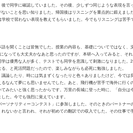
、後で同学に確認していました。その後、少しずつ同じような表現を言
がないことを思い知りました。帰国後はリスニングを重点的に鍛えまし
では学校で習わない表現を教えてもらいました。今でもリスニングは苦手
本語を聞くことは皆無でした。授業の内容も、基礎についてではなく、
ロになっても大丈夫かなあと思ったのですが、本研へ入ってみると、そ
同学は優秀な人が多く、テストでも同学を意識して刺激になりました。
なる、と死活問題だったので、楽しみながらも必死に勉強しました。
く議論したり、時には気まずくなったりと色々ありましたけど、今では良
えるなんて夢にも思いませんでした。あと、飛行機が苦手で海外に行く
いてみたいと強く思ったからです。万里の長城に登った時に、「自分は
ました。今でも強烈に覚えています。
オパーソナリティーコンテスト」に参加しました。そのときのパートナー
くれないかと言われ、それが初めての翻訳での収入でした。その仕事で