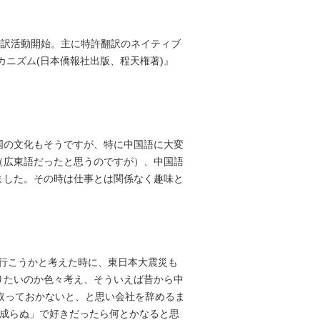
で翻訳活動開始。主に特許翻訳のネイティブ
カニズム(日本僑報社出版、程天権著)』
国の文化もそうですが、特に中国語に大変
（広東語だったと思うのですが）、中国語
ました。その時は仕事とは関係なく趣味と
て行こうかと考えた時に、東日本大震災も
りたいのか色々考え、そういえば昔から中
取っておかないと、と思い会社を辞めるま
ば成らぬ」で好きだったら何とかなると思