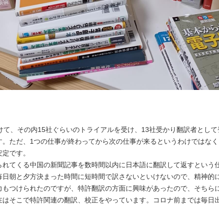
けて、その内15社ぐらいのトライアルを受け、13社受かり翻訳者とし
す。ただ、1つの仕事が終わってから次の仕事が来るというわけではな
安定です。
られてくる中国の新聞記事を数時間以内に日本語に翻訳して返すという
毎日朝と夕方決まった時間に短時間で訳さないといけないので、精神的
力もつけられたのですが、特許翻訳の方面に興味があったので、そちら
在はそこで特許関連の翻訳、校正をやっています。コロナ前までは毎日