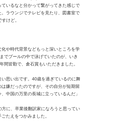
っているなと分かって繋がってきた感じで
た。ラウンジでテレビを見たり、図書室で
ですけど。
文化や時代背景などもっと深いところを学
れまでプールの中で泳げていたのが、いき
2年間皆勤で、倉石賞もいただきました。
い思い出です。40歳を過ぎているのに舞
のは嫌だったのですが、その自分が短期留
今、中国の万里の長城に立っているんだ」
の方に、卒業後翻訳家になろうと思ってい
手ごたえをつかみました。