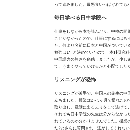
って進みました。最悪食いっぱぐれても
毎日学べる日中学院へ
仕事をしながら本を読んだり、中検の問
ことがなかったので、仕事にするにはち
た。何より名前に日本と中国がついてい
勉強は1年と決めていたので、本科研究
中国語力の無さを痛感しましたが、少し
で、うまくやっていけるかと心配でした
リスニングが恐怖
リスニングが苦手で、中国人の先生の中
立ちました。授業は2～3ヶ月で慣れた
取り出し、電話に出るふりをして逃げてい
それでも日中学院の先生は分からなかっ
れているのか分かりませんでした。授業の
だ?とさらに質問され、逃がしてくれない