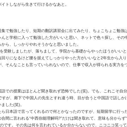
バイトしながら生きて行けるかなあと。
題集で勉強したり、短期の翻訳講習会に出てみたり、ちょこちょこ勉強
ゃんと学校に入って勉強した方がいいと思い、ネットで色々探し、その
るから、しっかりやれそうかなと思いました。
科を受験しましたが、落ちまして、学院から基礎からやったほうがいいと
遠回りになるけど腰を据えてしっかりやった方がいいなと2年生から入
が、そんなことも言っていられないので、仕事で収入が得られる実力を
国語での授業はほとんど聞き取れず恐怖でした(笑)。でも、これこそ自
のですが、廊下で中国人の先生とすれ違う時、目が合うと中国語で話しか
ました(笑)。
たら日本語で言ってくれるので何とかなったのですが、短期留学に行っ
合間に言われる“中西你能理解吗?”だけは聞き取れて、意味も分からず
のです。その先は何を言われているか分からないので、ニコニコ笑って