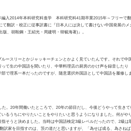
2年編入2014年本科研究科進学 本科研究科41期卒業2015年～フリー
社にて翻訳・校正に従事訳書に『日本人には決して書けない中国発展のメ
出版、胡鞍鋼・王紹光・周建明・韓毓海著)』。
ブルースリーとかジャッキーチェンとかよく見ていたんです。それで中
行って生の中国語を聞いたり、中華料理店の厨房のかけ声を録音したり
学部で理系一本だったのですが、随意選択外国語として中国語を履修し
した。20年間働いたところで、20年の節目だし、今後どうやって生き
ているうちにやりたいことをやりたいと思うようになりました。何がや
目指そうと決めました。当時は中国語検定3級レベルだったので、2級は
で翻訳家を目指すのは、茨の道だと思いますが、「為せば成る、為さね