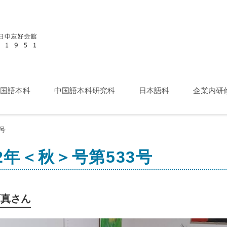
国語本科
中国語本科研究科
日本語科
企業内研
号
2年＜秋＞号第533号
西真さん